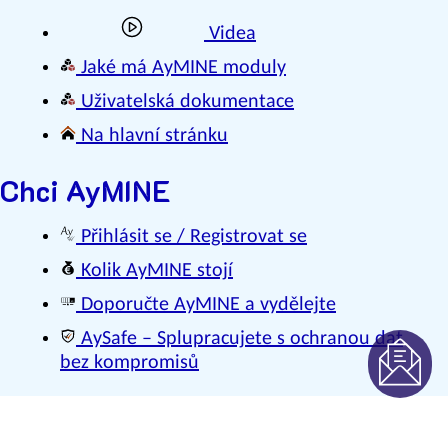
Videa
Jaké má AyMINE moduly
Uživatelská dokumentace
Na hlavní stránku
Chci AyMINE
Přihlásit se / Registrovat se
Kolik AyMINE stojí
Doporučte AyMINE a vydělejte
AySafe – Splupracujete s ochranou dat
bez kompromisů
© PDQM, s.r.o.
1997 – 2007 – 2026
Podmínky užití stránek
;
Mapa stránek