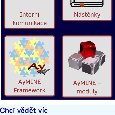
Interní
Nástěnky
komunikace
AyMINE
AyMINE –
Framework
moduly
Chci vědět víc