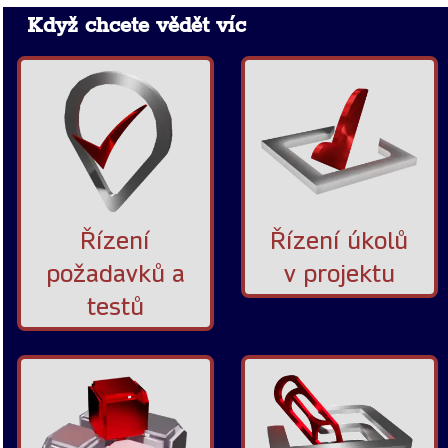
Když chcete vědět víc
Řízení
Řízení úkolů
požadavků a
v projektu
testů