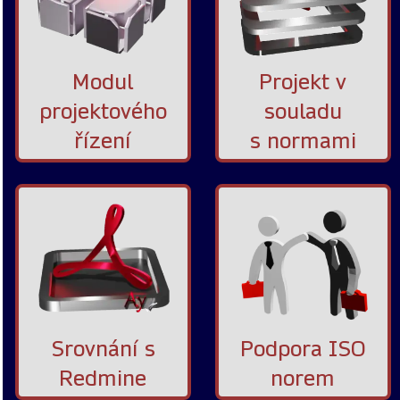
Modul
Projekt v
projektového
souladu
řízení
s normami
Srovnání s
Podpora ISO
Redmine
norem