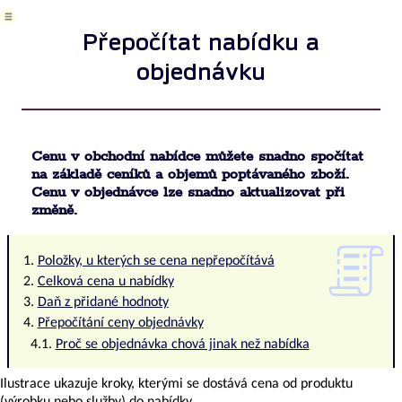
výrobku
Cíl
Přepočítat nabídku a
projektu
objednávku
Přehledy
nabídek
Přepočítat
nabídku
a
objednávku
Cenu v obchodní nabídce můžete snadno spočítat
Přehledy
na základě ceníků a objemů poptávaného zboží.
objednávek
Cenu v objednávce lze snadno aktualizovat při
Produkty
změně.
a
zboží
Položky, u kterých se cena nepřepočítává
Stav
produktu
Celková cena u nabídky
a
Daň z přidané hodnoty
jeho
Přepočítání ceny objednávky
změna
Proč se objednávka chová jinak než nabídka
Původ
produktu
Ilustrace ukazuje kroky, kterými se dostává cena od produktu
AyMINE
(výrobku nebo služby) do nabídky