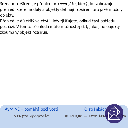
dat
Seznam rozšíření je přehled pro vývojáře, který jim zobrazuje
Moduly
přehled, které moduly a objekty definují rozšíření pro jaké moduly
AyMINE
objekty.
Úvodní
Přehled je důležitý ve chvíli, kdy zjišťujete, odkud část pohledu
informace
pochází. V tomto přehledu máte možnost zjistit, jaké jiné objekty
pro
zkoumaný objekt rozšiřují.
uživatele
Uživatelské
zámky
introhelp_privateobjectnotes
Framework
for
SaaS
aplikace
Datové
trezory
AyMINE – pomáhá pečlivosti
O stránkách
Vše pro
spolu
práci
© PDQM – Prohlášení vlastníka