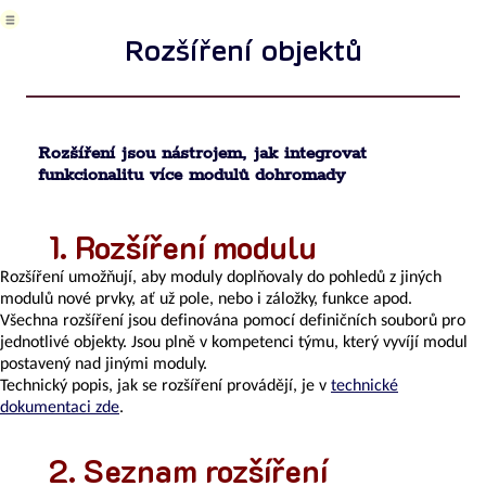
vod
o
Rozšíření objektů
yMINE
Rozšíření
objektů
Úvod
Rozšíření jsou nástrojem, jak integrovat
do
funkcionalitu více modulů dohromady
uživatelského
rozhraní
AyMINE
Rozšíření modulu
introhelp_settings
Zásady
Rozšíření umožňují, aby moduly doplňovaly do pohledů z jiných
uchovávání
modulů nové prvky, ať už pole, nebo i záložky, funkce apod.
hesel
Všechna rozšíření jsou definována pomocí definičních souborů pro
Klávesové
jednotlivé objekty. Jsou plně v kompetenci týmu, který vyvíjí modul
zkratky
postavený nad jinými moduly.
Systémová
Technický popis, jak se rozšíření provádějí, je v
technické
oprávnění
dokumentaci zde
.
Nastavení
zobrazení
Seznam rozšíření
a