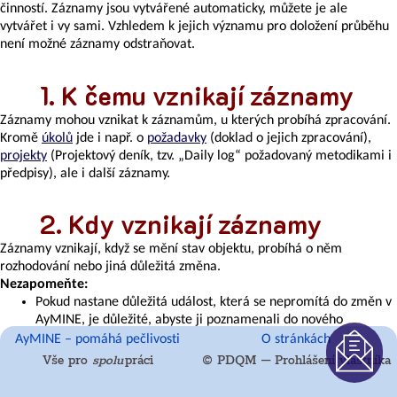
Varianta
činností. Záznamy jsou vytvářené automaticky, můžete je ale
rozhodování
vytvářet i vy sami. Vzhledem k jejich významu pro doložení průběhu
Diskuze
není možné záznamy odstraňovat.
Tlačítka
pro
K čemu vznikají záznamy
aktivaci
události
Záznamy mohou vznikat k záznamům, u kterých probíhá zpracování.
Porada
Kromě
úkolů
jde i např. o
požadavky
(doklad o jejich zpracování),
a
projekty
(Projektový deník, tzv. „Daily log“ požadovaný metodikami i
jednání
předpisy), ale i další záznamy.
Pozvánka
na
Kdy vznikají záznamy
poradu
-
Záznamy vznikají, když se mění stav objektu, probíhá o něm
co
rozhodování nebo jiná důležitá změna.
by
Nezapomeňte:
měla
Pokud nastane důležitá událost, která se nepromítá do změn v
obsahovat
AyMINE, je důležité, abyste ji poznamenali do nového
a
záznamu. Tím ji dostanete do deníku pro pozdější připomenutí.
AyMINE – pomáhá pečlivosti
O stránkách
jak
Vaše interní metodika pravděpodobně stanovuje, jaké události
ji
Vše pro
spolu
práci
© PDQM – Prohlášení vlastníka
je třeba zaznamenat. Nezapomeňte se s metodikou seznámit;
poslat
AyMINE nemůže všechny události zaznamenat automaticky!
Zápis