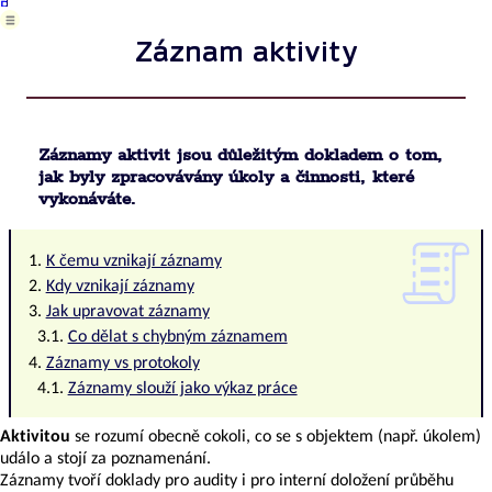
Balíky
a
Záznam aktivity
sady
záznamů
či
dokumentace
Záznam
Záznamy aktivit jsou důležitým dokladem o tom,
o
jak byly zpracovávány úkoly a činnosti, které
provedených
vykonáváte.
činnostech
a
operacích
K čemu vznikají záznamy
Kdy vznikají záznamy
omunikace,
Jak upravovat záznamy
orady,
Co dělat s chybným záznamem
Záznamy vs protokoly
ozhodování
Záznamy slouží jako výkaz práce
Rozhodnutí
Aktivitou
se rozumí obecně cokoli, co se s objektem (např. úkolem)
Předmět
událo a stojí za poznamenání.
rozhodování
Záznamy tvoří doklady pro audity i pro interní doložení průběhu