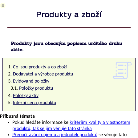
Přepočítat
nabídku
Produkty a zboží
a
objednávku
Přehledy
objednávek
Produkty
Produkty jsou obecným popisem určitého druhu
a
aktiv.
zboží
Stav
produktu
Co jsou produkty a co zboží
a
Dodavatel a výrobce produktu
jeho
Evidované položky
změna
Položky produktu
Původ
Položky aktiv
produktu
AyMINE
Interní cena produktu
|
Správa
Příbuzná témata
kritérií
Pokud hledáte informace ke
kritériím kvality a vlastnostem
kvality
produktů, tak se jim věnuje tato stránka
K
Přepočítávání objemu a jednotek produktů
se věnuje tato