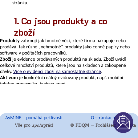
čemu
stránka.
jsou
kritéria
Co jsou produkty a co
kvality
Správa
zboží
fyzických
i
Produkty
zahrnují jak hmotné věci, které firma nakupuje nebo
virtuálních
prodává, tak různé „nehmotné“ produkty jako cenné papíry nebo
prostor
software v počítačích pracovníků.
Zboží
je evidence prodávaných produktů na skladu. Zboží uvádí
celkové množství produktů, které jsou na skladech a zakoupené
dávky.
Více o evidenci zboží na samostatné stránce
.
Personalistika
Aktivum
je konkrétní reálný evidovaný produkt, např. mobilní
telefon pracovníka, budova apod.
Základním rozdílem mezi zbožím a aktivem je, že zboží je evidence
většího počtu kusů, které typicky nemají jedinečnou identifikaci a
jsou tedy zaměnitelné. Nedává proto smysl je evidovat jednotlivě.
Technická
Aktivum má svůj konkrétní identifikátor a i když vlastníme dva v
podpora
podstatě identické produkty, budou evidovány samostatně.
AyMINE – pomáhá pečlivosti
O stránkách
–
Příklady:
Vše pro
spolu
práci
© PDQM – Prohlášení vlastníka
helpdesk
Firma prodávající mobilní jogurty má na skladu 100 jogurtů
jahodových a 100 meruňkových. Jahodové a meruňkové