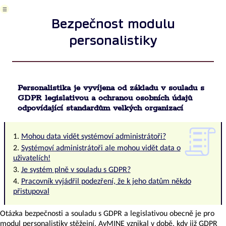
spravovat
kvalifikace
Bezpečnost modulu
uživatelů
Kvalifikace
personalistiky
uživatele
nebo
kontaktu
Správa
údajů
Personalistika je vyvíjena od základu v souladu s
o
GDPR legislativou a ochranou osobních údajů
oddělní
odpovídající standardům velkých organizací
/
divizi
Bezpečnost
Mohou data vidět systémoví administrátoři?
modulu
Systémoví administrátoři ale mohou vidět data o
personalistiky
uživatelích!
Je systém plně v souladu s GDPR?
Pracovník vyjádřil podezření, že k jeho datům někdo
přistupoval
Technická
podpora
Otázka bezpečnosti a souladu s GDPR a legislativou obecně je pro
–
modul personalistiky stěžejní. AyMINE vznikal v době, kdy již GDPR