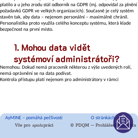
helpdesk
platilo a u jeho zrodu stál odborník na GDPR (mj. odpovídal za plnění
požadavků GDPR ve velkých organizacích). Současně je celý systém
stavěn tak, aby data – nejenom personální – maximálně chránil.
Personalistika proto využila celého konceptu systému, která klade
bezpečnost na první místo.
RM
Mohou data vidět
práva
systémoví administrátoři?
ontaktů
Nemohou. Dokud nemá pracovník některou z výše uvedených rolí,
nemá oprávnění se na data podívat.
Kontrola přístupu platí nejenom pro administrátory v rámci
organizace, ale i pro systémové administrátory. Na data z modulu
ystémové
personalistiky se nikdy nemůže podívat žádný systémový
oduly
administrátor, protože je možné s nimi pracovat pouze v rámci účtu
vaší organizace. Systémový administrátor účet vaší organizace
nemá.
AyMINE – pomáhá pečlivosti
O stránkách
Vše pro
spolu
práci
© PDQM – Prohlášení vlastníka
Systémoví